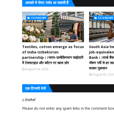
आपको ये पोस्ट पसंद आ सकती हैं
ECONOMY
ECONOMY
Textiles, cotton emerge as focus
South Asia he
of India-Uzbekistan
job-equivalen
partnership।।भारत-उज़्बेकिस्तान साझेदारी
Bank।।वर्ल्ड बैंक क
में टेक्सटाइल और कॉटन पर खास ज़ोर
भीषण गर्मी से हर स
बराबर नुकसान
August 04, 2026
August 02, 202
एक टिप्पणी भेजें
0 टिप्पणियाँ
Please do not enter any spam links in the comment box