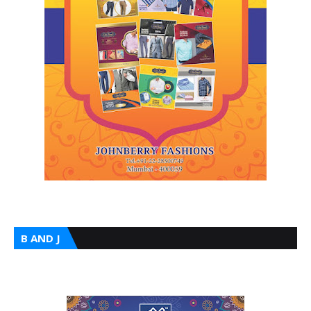
B AND J