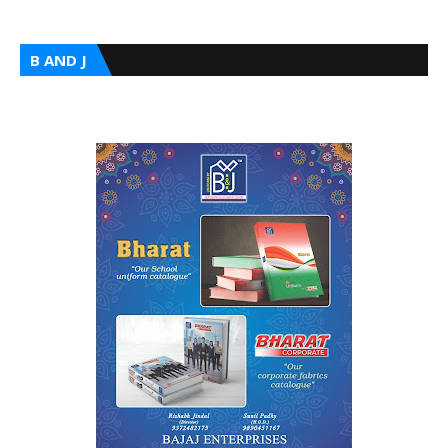
B AND J