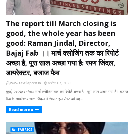
The report till March closing is
good, the whole year has been
good: Raman Jindal, Director,
Bajaj Fab ।। मार्च क्‍लोजिंग तक का रिपोर्ट
अच्‍छा है, पूरा साल अच्‍छा गया है: रमण जिंदल,
डायरेक्‍टर, बजाज फैब
www.textilepost.in
अप्रैल 07, 2023
मुंबई: २०२३/०४/०७: मार्च क्‍लोजिंग तक का रिपोर्ट अच्‍छा है। पूरा साल अच्‍छा गया है। बजाज
फैब के डायरेक्‍टर रमण जिंदल ने टेक्‍सटाइल पोस्‍ट को यह…
Read more »
FABRICS