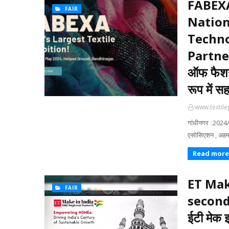
FABEXA
FAIR
Nation
Techn
Partner!
ऑफ फैशन 
रूप में स
www.textile
गांधीनगर :2024/
एसोसिएशन , अहमद
Read more
ET Mak
FAIR
second
ईटी मेक इ