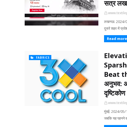
सत्र लख
www.textile
लखनऊ: 2024/05/2
दूसरे शहर में प्
Read more
Elevat
FABRICS
Sparsh
Beat the
अनुभव: अ
दृष्टिकोण
www.textile
मुंबई: 2024/05/18
जबकि यह पहनने वाल