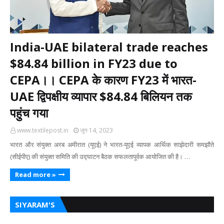
India-UAE bilateral trade reaches
$84.84 billion in FY23 due to
CEPA।। CEPA के कारण FY23 में भारत-
UAE द्विपक्षीय व्यापार $84.84 बिलियन तक
पहुंच गया
www.textilepost.in
जून 14, 2023
भारत और संयुक्त अरब अमीरात (यूएई) ने भारत-यूएई व्यापक आर्थिक साझेदारी समझौते
(सीईपीए) की संयुक्त समिति की उद्घाटन बैठक सफलतापूर्वक आयोजित की है। …
Read more »
SIYARAM'S