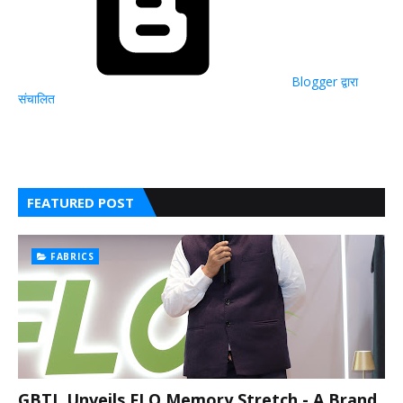
Blogger द्वारा
संचालित
FEATURED POST
FABRICS
GBTL Unveils FLO Memory Stretch - A Brand