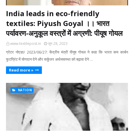
India leads in eco-friendly
textiles: Piyush Goyal ।। भारत
पर्यावरण-अनुकूल वस्त्रों में अग्रणी: पीयूष गोयल
www.textilepost.in
जून 28, 2023
ग्रेटर नोएडा/ 2023/06/27: केंद्रीय मंत्री पीयूष गोयल ने कहा कि भारत कम कार्बन
फुटप्रिंट में योगदान देने और सर्कुलर अर्थव्यवस्था को बढ़ावा देने …
Read more »
NATION