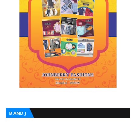
B AND J