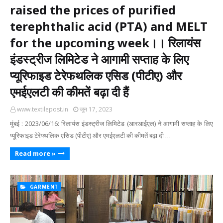
raised the prices of purified
terephthalic acid (PTA) and MELT
for the upcoming week।। रिलायंस
इंडस्ट्रीज लिमिटेड ने आगामी सप्ताह के लिए
प्यूरिफाइड टेरेफथलिक एसिड (पीटीए) और
एमईएलटी की कीमतें बढ़ा दी हैं
www.textilepost.in
जून 17, 2023
मुंबई : 2023/06/16: रिलायंस इंडस्ट्रीज लिमिटेड (आरआईएल) ने आगामी सप्ताह के लिए
प्यूरिफाइड टेरेफ्थलिक एसिड (पीटीए) और एमईएलटी की कीमतें बढ़ा दी …
Read more »
GARMENT