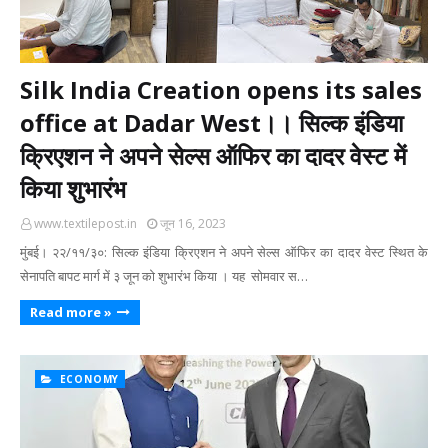
Silk India Creation opens its sales
office at Dadar West।। सिल्क इंडिया
क्रिएशन ने अपने सेल्‍स ऑफिर का दादर वेस्‍ट में
किया शुभारंभ
www.textilepost.in
जून 16, 2023
मुंबई। २२/११/३०: सिल्क इंडिया क्रिएशन ने अपने सेल्‍स ऑफिर का दादर वेस्‍ट स्थित के
सेनापति बापट मार्ग में ३ जून को शुभारंभ किया । यह सोमवार स…
Read more »
ECONOMY